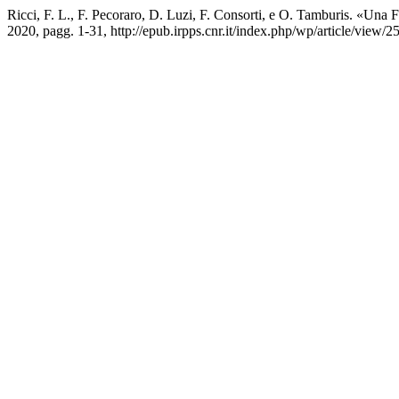
Ricci, F. L., F. Pecoraro, D. Luzi, F. Consorti, e O. Tamburis. «Un
2020, pagg. 1-31, http://epub.irpps.cnr.it/index.php/wp/article/view/2