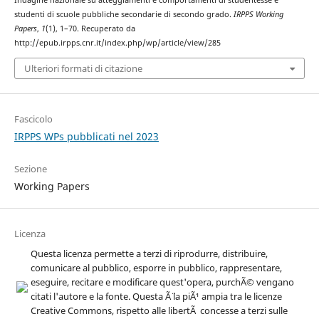
Indagine nazionale su atteggiamenti e comportamenti di studentesse e
studenti di scuole pubbliche secondarie di secondo grado.
IRPPS Working
Papers
,
1
(1), 1–70. Recuperato da
http://epub.irpps.cnr.it/index.php/wp/article/view/285
Ulteriori formati di citazione
Fascicolo
IRPPS WPs pubblicati nel 2023
Sezione
Working Papers
Licenza
Questa licenza permette a terzi di riprodurre, distribuire,
comunicare al pubblico, esporre in pubblico, rappresentare,
eseguire, recitare e modificare quest'opera, purchÃ© vengano
citati l'autore e la fonte. Questa Ã¨ la piÃ¹ ampia tra le licenze
Creative Commons, rispetto alle libertÃ concesse a terzi sulle